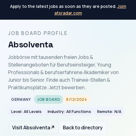
Apply to the latest jobs as soon as they are posted.
Join
atsradar.com
JOB BOARD PROFILE
Absolventa
Jobbörse mit tausenden freien Jobs &
Stellenangeboten für Berufseinsteiger, Young
Professionals & berufserfahrene Akademiker von
Junior bis Senior. Finde auch Trainee-Stellen &
Praktikumsplätze. Jetzt bewerben.
GERMANY
JOB BOARD
8/12/2024
Level: All Levels
Industry: All Functions
Remote: N/A
Visit Absolventa
↗
Back to directory